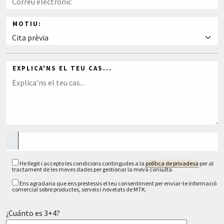
MOTIU:
EXPLICA'NS EL TEU CAS...
He llegit i accepto les condicions contingudes a la
política de privadesa
per al
tractament de les meves dades per gestionar la meva consulta.
Ens agradaria que ens prestessis el teu consentiment per enviar-te informació
comercial sobre productes, serveis i novetats de MTK.
¿Cuánto es 3+4?