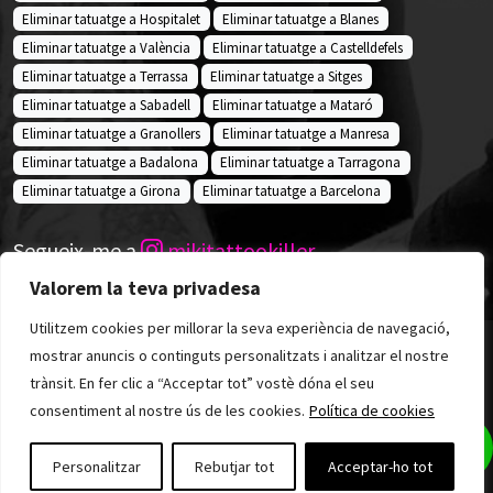
Eliminar tatuatge a Hospitalet
Eliminar tatuatge a Blanes
Eliminar tatuatge a València
Eliminar tatuatge a Castelldefels
Eliminar tatuatge a Terrassa
Eliminar tatuatge a Sitges
Eliminar tatuatge a Sabadell
Eliminar tatuatge a Mataró
Eliminar tatuatge a Granollers
Eliminar tatuatge a Manresa
Eliminar tatuatge a Badalona
Eliminar tatuatge a Tarragona
Eliminar tatuatge a Girona
Eliminar tatuatge a Barcelona
Segueix-me a
mikitattookiller
Valorem la teva privadesa
Utilitzem cookies per millorar la seva experiència de navegació,
mostrar anuncis o continguts personalitzats i analitzar el nostre
Política de privacidad
Avís Legal
trànsit. En fer clic a “Acceptar tot” vostè dóna el seu
consentiment al nostre ús de les cookies.
Política de cookies
Política de Cookies
Personalitzar
Rebutjar tot
Acceptar-ho tot
© 2026 Miki Tattoo Killer. All rights reserved