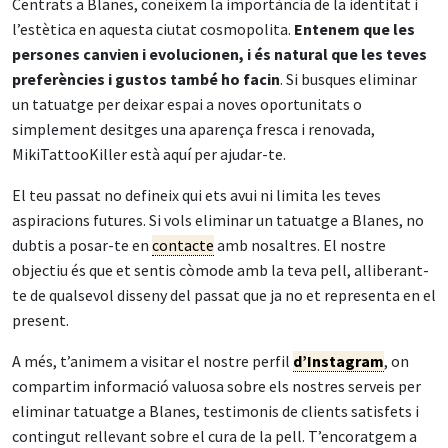
Centrats a Blanes, coneixem la importància de la identitat i
l’estètica en aquesta ciutat cosmopolita.
Entenem que les
persones canvien i evolucionen, i és natural que les teves
preferències i gustos també ho facin
. Si busques eliminar
un tatuatge per deixar espai a noves oportunitats o
simplement desitges una aparença fresca i renovada,
MikiTattooKiller està aquí per ajudar-te.
El teu passat no defineix qui ets avui ni limita les teves
aspiracions futures. Si vols eliminar un tatuatge a Blanes, no
dubtis a posar-te en
contacte
amb nosaltres. El nostre
objectiu és que et sentis còmode amb la teva pell, alliberant-
te de qualsevol disseny del passat que ja no et representa en el
present.
A més, t’animem a visitar el nostre perfil
d’Instagram
, on
compartim informació valuosa sobre els nostres serveis per
eliminar tatuatge a Blanes, testimonis de clients satisfets i
contingut rellevant sobre el cura de la pell. T’encoratgem a