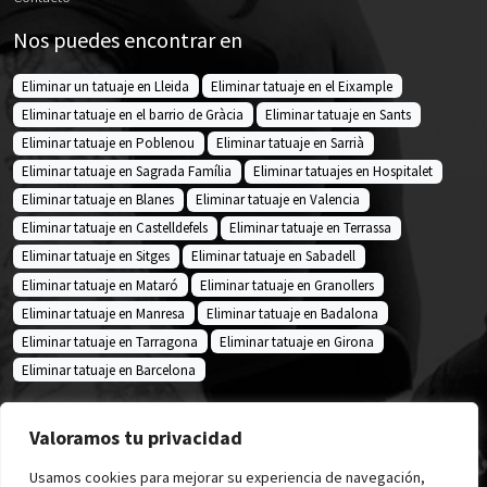
Nos puedes encontrar en
Eliminar un tatuaje en Lleida
Eliminar tatuaje en el Eixample
Eliminar tatuaje en el barrio de Gràcia
Eliminar tatuaje en Sants
Eliminar tatuaje en Poblenou
Eliminar tatuaje en Sarrià
Eliminar tatuaje en Sagrada Família
Eliminar tatuajes en Hospitalet
Eliminar tatuaje en Blanes
Eliminar tatuaje en Valencia
Eliminar tatuaje en Castelldefels
Eliminar tatuaje en Terrassa
Eliminar tatuaje en Sitges
Eliminar tatuaje en Sabadell
Eliminar tatuaje en Mataró
Eliminar tatuaje en Granollers
Eliminar tatuaje en Manresa
Eliminar tatuaje en Badalona
Eliminar tatuaje en Tarragona
Eliminar tatuaje en Girona
Eliminar tatuaje en Barcelona
Sígueme en
mikitattookiller
Valoramos tu privacidad
Usamos cookies para mejorar su experiencia de navegación,