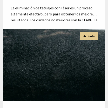
La eliminación de tatuajes con láser es un proceso
altamente efectivo, pero para obtener los mejores
resultados. Los cuidados posteriores son la CLAVE. La
piel necesita recuperarse adecuadamente para evitar
efectos secundarios y optimizar la eliminación de la
Artículo
tinta. En esta guía, te contamos cómo cuidar tu piel
después de cada sesión. Las primeras 24 […]