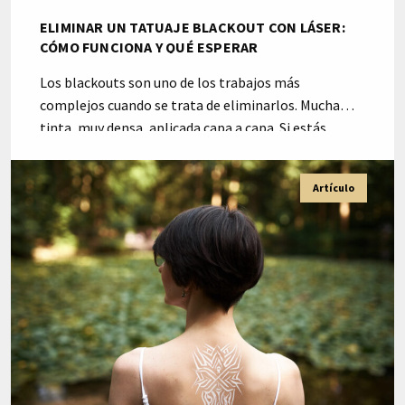
ELIMINAR UN TATUAJE BLACKOUT CON LÁSER:
CÓMO FUNCIONA Y QUÉ ESPERAR
Los blackouts son uno de los trabajos más
complejos cuando se trata de eliminarlos. Mucha
tinta, muy densa, aplicada capa a capa. Si estás
pensando en quitarlo o simplemente aclararlo para
hacer un cover-up, aquí tienes la información que
Artículo
necesitas. ¿Qué es exactamente un tatuaje blackout?
Un blackout es un estilo de tatuaje en el […]