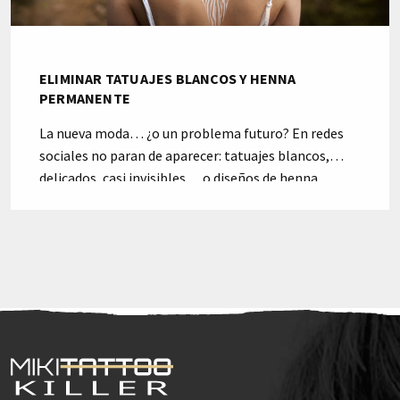
ELIMINAR TATUAJES BLANCOS Y HENNA
PERMANENTE
La nueva moda… ¿o un problema futuro? En redes
sociales no paran de aparecer: tatuajes blancos,
delicados, casi invisibles… o diseños de henna
«permanente» que prometen durar meses o incluso
años.Pero la realidad, como suele pasar, es muy
distinta a la promesa viral. En Mikitattookiller cada
vez recibimos más consultas de personas que se
hicieron […]